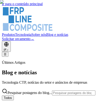
Ir para o conteúdo principal
Produtos
Tecnologia
Sobre nós
Blog e notícias
Solicitar orçamento
→
pt
⌄
☰
Últimos Artigos
Blog e notícias
Tecnologia CTP, notícias do setor e anúncios de empresas
Pesquisar postagens do blog...
Todos