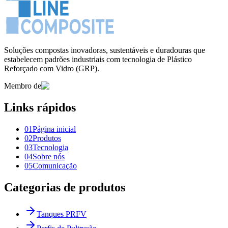
Soluções compostas inovadoras, sustentáveis ​​e duradouras que
estabelecem padrões industriais com tecnologia de Plástico
Reforçado com Vidro (GRP).
Membro de
Links rápidos
0
1
Página inicial
0
2
Produtos
0
3
Tecnologia
0
4
Sobre nós
0
5
Comunicação
Categorias de produtos
Tanques PRFV