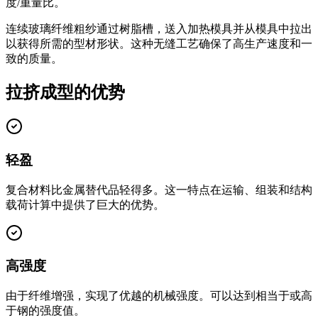
度/重量比。
连续玻璃纤维粗纱通过树脂槽，送入加热模具并从模具中拉出
以获得所需的型材形状。这种无缝工艺确保了高生产速度和一
致的质量。
拉挤成型的优势
轻盈
复合材料比金属替代品轻得多。这一特点在运输、组装和结构
载荷计算中提供了巨大的优势。
高强度
由于纤维增强，实现了优越的机械强度。可以达到相当于或高
于钢的强度值。