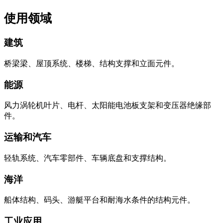
使用领域
建筑
桥梁梁、屋顶系统、楼梯、结构支撑和立面元件。
能源
风力涡轮机叶片、电杆、太阳能电池板支架和变压器绝缘部
件。
运输和汽车
轻轨系统、汽车零部件、车辆底盘和支撑结构。
海洋
船体结构、码头、游艇平台和耐海水条件的结构元件。
工业应用