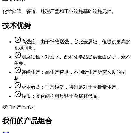
化学储罐、管道、处理厂盖和工业设施基础设施元件。
技术优势
高强度：由于纤维增强，它比金属轻，但提供更高的
机械强度。
耐腐蚀性：对盐水、酸和化学品提供全面保护，永不
生锈。
连续生产：高生产速度，不间断生产所需长度的型
材。
成本效益：非常经济，特别是对于大批量生产。
轻质：复合结构明显轻于金属替代品。
我们的产品系列
我们的产品组合