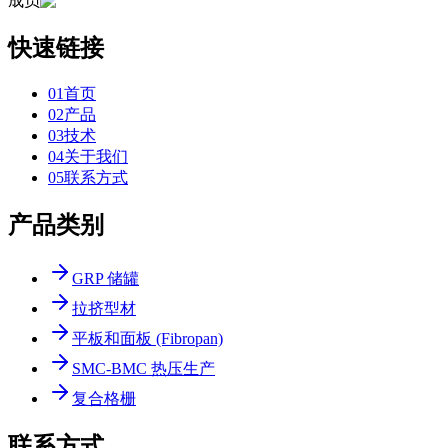
成员
快速链接
0
1
首页
0
2
产品
0
3
技术
0
4
关于我们
0
5
联系方式
产品类别
GRP 储罐
拉挤型材
平板和面板 (Fibropan)
SMC-BMC 热压生产
复合格栅
联系方式