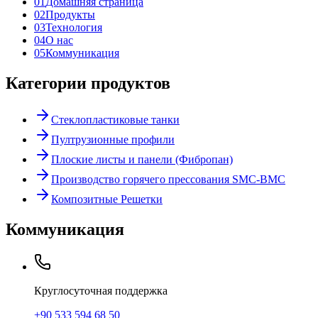
0
1
Домашняя страница
0
2
Продукты
0
3
Технология
0
4
О нас
0
5
Коммуникация
Категории продуктов
Стеклопластиковые танки
Пултрузионные профили
Плоские листы и панели (Фибропан)
Производство горячего прессования SMC-BMC
Композитные Решетки
Коммуникация
Круглосуточная поддержка
+90 533 594 68 50