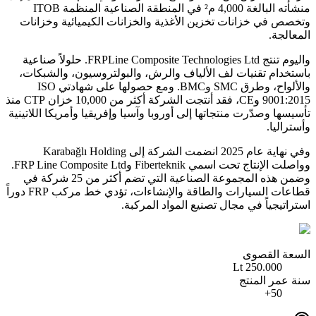
منشأته البالغة 4,000 م² في المنطقة الصناعية المنظمة ITOB
وتخصص في خزانات تخزين الأغذية والخزانات الكيميائية وخزانات
المعالجة.
واليوم تنتج FRPLine Composite Technologies Ltd. حلولاً صناعية
باستخدام تقنيات لف الألياف والرش، والبولتروسيون، والشبكات،
والألواح، وطرق SMC وBMC. ومع حصولها على شهادتي ISO
9001:2015 وCE، فقد أنتجت الشركة أكثر من 10,000 خزان CTP منذ
تأسيسها وصدّرت منتجاتها إلى أوروبا وآسيا وإفريقيا وأمريكا اللاتينية
وأستراليا.
وفي نهاية عام 2025 انضمت الشركة إلى Karabağlı Holding
وواصلت الإنتاج تحت اسمي Fiberteknik وFRP Line Composite Ltd.
وضمن هذه المجموعة الصناعية التي تضم أكثر من 25 شركة في
قطاعات السيارات والطاقة والإنشاءات، تؤدي خط مركب FRP دوراً
استراتيجياً في مجال تصنيع المواد المركبة.
السعة القصوى
250.000 Lt
سنة عمر المنتج
50+