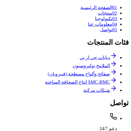
1
0
الصفحة الرئيسية
2
0
منتجات
3
0
تكنولوجيا
4
0
معلومات عنا
5
0
تواصل
فئات المنتجات
دبابات جي ار بي
الملامح بولتروسيون
صفائح وألواح مسطحة (فيبروبان)
SMC-BMC إنتاج الصحافة الساخنة
شبكات مركبة
تواصل
دعم 24/7