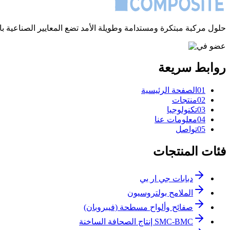
حلول مركبة مبتكرة ومستدامة وطويلة الأمد تضع المعايير الصناعية باستخد
عضو في
روابط سريعة
1
0
الصفحة الرئيسية
2
0
منتجات
3
0
تكنولوجيا
4
0
معلومات عنا
5
0
تواصل
فئات المنتجات
دبابات جي ار بي
الملامح بولتروسيون
صفائح وألواح مسطحة (فيبروبان)
SMC-BMC إنتاج الصحافة الساخنة