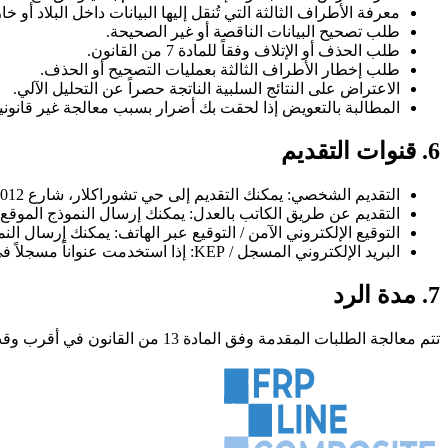
معرفة الأطراف الثالثة التي تُنقل إليها البيانات داخل البلاد أو خا
طلب تصحيح البيانات الناقصة أو غير الصحيحة.
طلب الحذف أو الإتلاف وفقاً للمادة 7 من القانون.
طلب إخطار الأطراف الثالثة بعمليات التصحيح أو الحذف.
الاعتراض على النتائج السلبية الناتجة حصراً عن التحليل الآلي.
المطالبة بالتعويض إذا لحقت بك أضرار بسبب معالجة غير قانوني
6. قنوات التقديم
التقديم الشخصي: يمكنك التقديم إلى حي تشوراكلار، شارع 5012، رقم 35/1، علياغا/إزمير، تركيا مع وثائق تثبت الهوية، مع كتابة “طلب معلومات ضمن نطاق قانون حماية البيانات الشخصية” على الظرف.
التقديم عن طريق الكاتب بالعدل: يمكنك إرسال النموذج الموقع إلى حي تشوراكلار، شارع 5012، رقم 35/1، 
التوقيع الإلكتروني الآمن / التوقيع عبر الهاتف: يمكنك إرسال النموذج الموقع إلى e.com
البريد الإلكتروني المسجل / KEP: إذا استخدمت عنواناً مسجلاً في أنظمتنا، يمكنك التقديم إلى frplinecomposite.teknolojileri@hs01.kep.tr.
7. مدة الرد
تتم معالجة الطلبات المقدمة وفق المادة 13 من القانون في أقرب وقت ممكن وبحد أقصى ثلاثين يوماً. وإذا استلزم الإجراء تكلفة إضافية، فقد تُطبق الرسوم التي يعلنها المجلس.