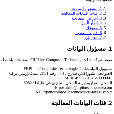
1. مسؤول البيانات
2. فئات البيانات المعالجة
3. أغراض المعالجة
4. إطار النقل
5. حقوقك
6. قنوات التقديم
7. مدة الرد
1. مسؤول البيانات
تقوم شركة FRPLine Composite Technologies Ltd. بمعالجة بيانات أمن المعاملات الخاصة بزوار الموقع بصفتها مسؤول البيانات وفقاً للقانون رقم 6698.
مسؤول البيانات
FRPLine Composite Technologies Ltd.
العنوان
حي تشوراكلار، شارع 5012، رقم 35/1، علياغا/إزمير، تركيا
MERSİS
0388182640000001
السجل التجاري
مديرية السجل التجاري في علياغا / 6982
E-posta
info@frplinecomposite.com
KEP
frplinecomposite.teknolojileri@hs01.kep.tr
2. فئات البيانات المعالجة