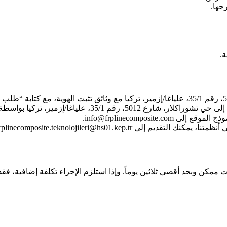
رجها.
ة.
علياغا/إزمير، تركيا بواسطة الكاتب بالعدل.
info@frplinecomposit.