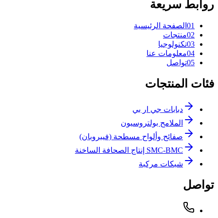
روابط سريعة
1
0
الصفحة الرئيسية
2
0
منتجات
3
0
تكنولوجيا
4
0
معلومات عنا
5
0
تواصل
فئات المنتجات
دبابات جي ار بي
الملامح بولتروسيون
صفائح وألواح مسطحة (فيبروبان)
SMC-BMC إنتاج الصحافة الساخنة
شبكات مركبة
تواصل