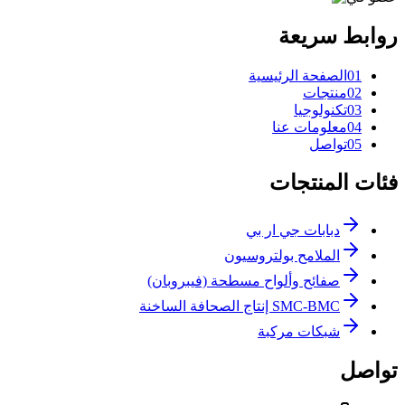
روابط سريعة
1
0
الصفحة الرئيسية
2
0
منتجات
3
0
تكنولوجيا
4
0
معلومات عنا
5
0
تواصل
فئات المنتجات
دبابات جي ار بي
الملامح بولتروسيون
صفائح وألواح مسطحة (فيبروبان)
SMC-BMC إنتاج الصحافة الساخنة
شبكات مركبة
تواصل